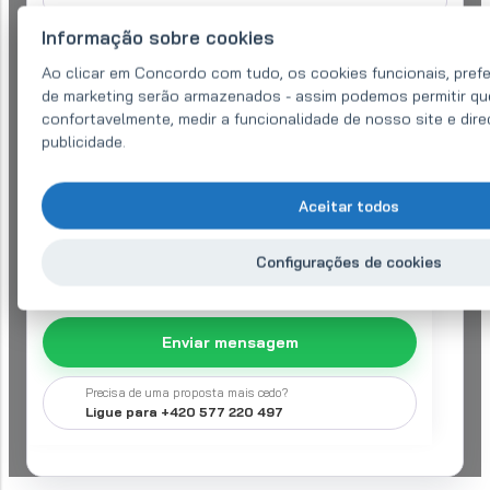
Telefone:
*
Informação sobre cookies
Ao clicar em Concordo com tudo, os cookies funcionais, prefer
de marketing serão armazenados - assim podemos permitir qu
O seu pedido
*
confortavelmente, medir a funcionalidade de nosso site e dir
publicidade.
Aceitar todos
Configurações de cookies
Concordo com
tratamento de dados pessoais
para efeitos de
processamento do meu pedido de informação
Enviar mensagem
Precisa de uma proposta mais cedo?
Ligue para +420 577 220 497