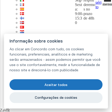
Seg-
respon
uéri
menu
Sext
deremo
to
a:
s no
9:00-
prazo
15:3
de 48h
0
Informação sobre cookies
Ao clicar em Concordo com tudo, os cookies
funcionais, preferenciais, analíticos e de marketing
serão armazenados - assim podemos permitir que você
use o site confortavelmente, medir a funcionalidade de
nosso site e direcioná-lo com publicidade.
Aceitar todos
Configurações de cookies
Zavřít