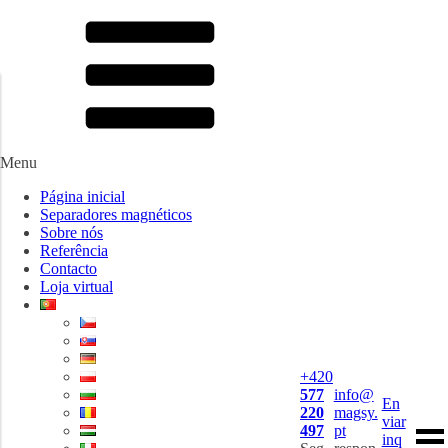
Menu
Página inicial
Separadores magnéticos
Sobre nós
Referência
Contacto
Loja virtual
+420
577
info@
En
220
magsy.
viar
497
pt
inq