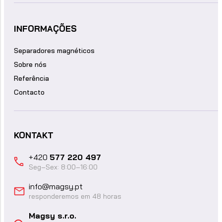
INFORMAÇÕES
Separadores magnéticos
Sobre nós
Referência
Contacto
KONTAKT
+420
577 220 497
Seg–Sex: 8:00–16:00
info@magsy.pt
responderemos em 48 horas
Magsy s.r.o.