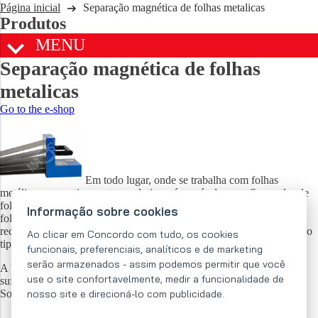
Página inicial
Separação magnética de folhas metalicas
Produtos
MENU
Separação magnética de folhas
metalicas
Go to the e-shop
Em todo lugar, onde se trabalha com folhas
metálicas magneticamente condutivas, é possível usar o Separador de
folhas metálicas. Serve para despegar e separar sem problemas as
Informação sobre cookies
folhas metálicas, uma doutra, e para possibilitar ao pessoal uma fácil
recolha antes da sua introdução nas prensas, tesouras ou durante outro
Ao clicar em Concordo com tudo, os cookies
tipo do tratamento.
funcionais, preferenciais, analíticos e de marketing
serão armazenados - assim podemos permitir que você
A base destes separadores são os ímanes de ferrite que produzem a
use o site confortavelmente, medir a funcionalidade de
suficiente força para separar até as folhas metálicas lubrificadas.
nosso site e direcioná-lo com publicidade.
Somente é possível separar as folhas metálicas condutivas.