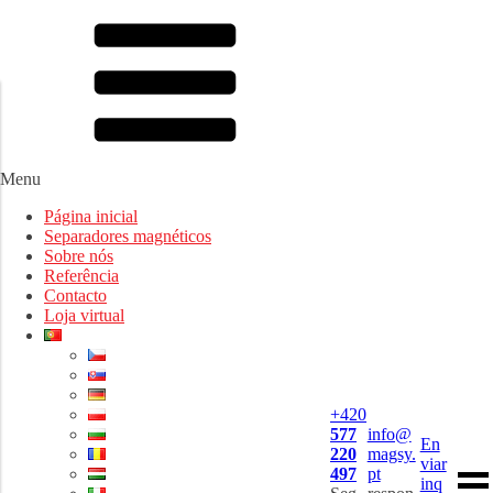
Menu
Página inicial
Separadores magnéticos
Sobre nós
Referência
Contacto
Loja virtual
+420
577
info@
En
220
magsy.
viar
497
pt
inq