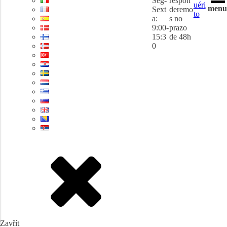
Seg-
respon
uéri
menu
Sext
deremo
to
a:
s no
9:00-
prazo
15:3
de 48h
0
Zavřít