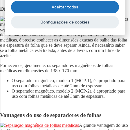
Aceitar todos
Dimensão de separadores de folhas
Fabricamos os separadores
Configurações de cookies
magnéticos em qualquer dimensão, de maneira que seja possível
separar até os formatos mais grandes de folhas metálicas. Para
determinar o tamanho mais apropriado do separador de folhas
metálicas, é preciso conhecer as dimensões exactas da palha das folha
e a espessura da folha que se deve separar. Ainda, é necessário saber,
se a folha metálica está tratada, antes de a lavrar, com um filme de
azeite.
Fornecemos, geralmente, os separadores magnéticos de folhas
metálicas em dimensões de 138 x 170 mm.
O separador magnético, modelo 1 (MCP-1), é apropriado para
uso com folhas metálicas de até 2mm de espessura.
O separador magnético, modelo 2 (MCP-2), é apropriado para
uso com folhas metálicas de até 3mm de espessura.
Vantagens do uso de separadores de folhas
A grande vantagem do uso